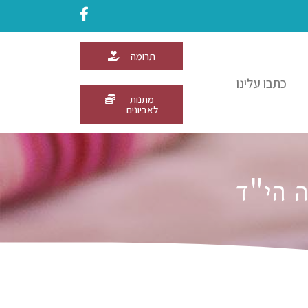
תרומה
כתבו עלינו
מתנות
לאביונים
ה הי"ד