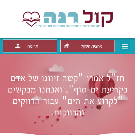
מחצית השקל
תרומה
חז"ל אמרו "קשה זיווגו של אדם
כקריעת ים-סוף", ואנחנו מבקשים
"לקרוע את הים" עבור הרווקים
והרווקות.